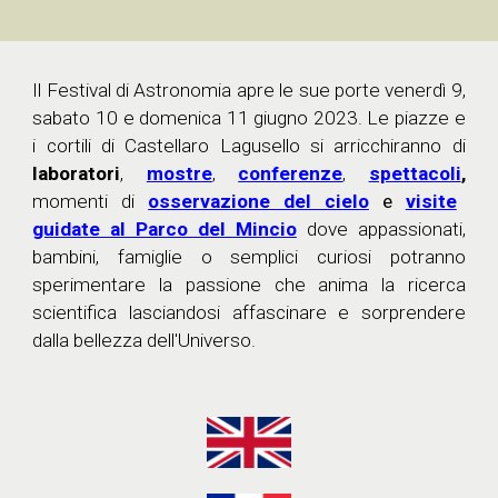
Il Festival di Astronomia apre le sue porte venerdì
9
,
sabato 1
0
e domenica 1
1
giugno 202
3
. Le piazze e
i cortili di Castellaro Lagusello si arricchiranno di
laboratori
,
mostre
,
conferenze
,
spettacoli
,
momenti di
osservazione del cielo
e
visite
guidate al Parco del Mincio
dove appassionati,
bambini, famiglie o semplici curiosi potranno
sperimentare la passione che anima la ricerca
scientifica lasciandosi affascinare e sorprendere
dalla bellezza dell'Universo.